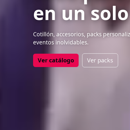
en un solo
Cotillón, accesorios, packs personal
eventos inolvidables.
Ver catálogo
Ver packs